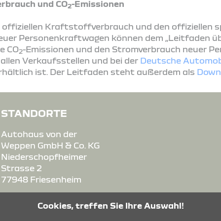
rbrauch und CO
-Emissionen
2
ffiziellen Kraftstoffverbrauch und den offiziellen 
euer Personenkraftwagen können dem „Leitfaden ü
ie CO
-Emissionen und den Stromverbrauch neuer P
2
llen Verkaufsstellen und bei der
Deutsche Automob
rhältlich ist. Der Leitfaden steht außerdem als
Down
STANDORTE
Autohaus von der
Weppen GmbH & Co. KG
Niederschopfheimer
Strasse 2
77948 Friesenheim
Cookies, treffen Sie Ihre Auswahl!