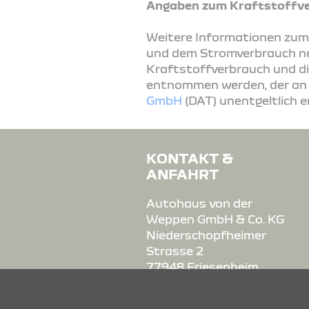
Angaben zum Kraftstoffve
Weitere Informationen zum o
und dem Stromverbrauch n
Kraftstoffverbrauch und d
entnommen werden, der an a
GmbH
(DAT) unentgeltlich e
KONTAKT &
ANFAHRT
Autohaus von der
Weppen GmbH & Co. KG
Niederschopfheimer
Strasse 2
77948 Friesenheim
Tel.: 07821 - 96750