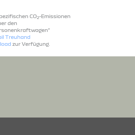
spezifischen CO
-Emissionen
2
ber den
ersonenkraftwagen“
il Treuhand
load
zur Verfügung.