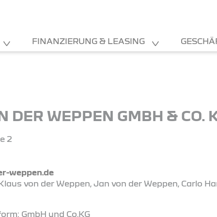
FINANZIERUNG & LEASING
GESCHÄ
 DER WEPPEN GMBH & CO. 
e 2
er-weppen.de
 Klaus von der Weppen, Jan von der Weppen, Carlo Ha
form: GmbH und Co.KG