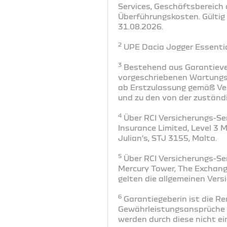
Services, Geschäftsbereich 
Überführungskosten. Gültig
31.08.2026.
2
UPE Dacia Jogger Essential
3
Bestehend aus Garantieve
vorgeschriebenen Wartungs-
ab Erstzulassung gemäß Ver
und zu den von der zuständ
4
Über RCI Versicherungs-Ser
Insurance Limited, Level 3 
Julian’s, STJ 3155, Malta.
5
Über RCI Versicherungs-Ser
Mercury Tower, The Exchange
gelten die allgemeinen Ver
6
Garantiegeberin ist die R
Gewährleistungsansprüche i
werden durch diese nicht e