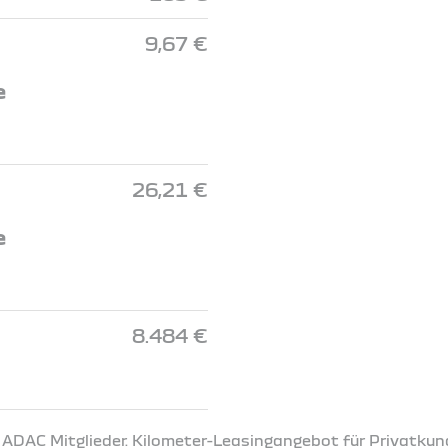
9,67 €
e
26,21 €
e
8.484 €
r ADAC Mitglieder. Kilometer-Leasingangebot für Privatkun