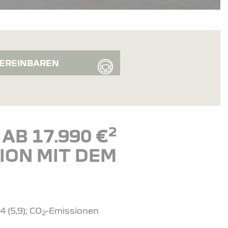
EREINBAREN
2
AB 17.990 €
ION MIT DEM
 (5,9); CO
-Emissionen
2