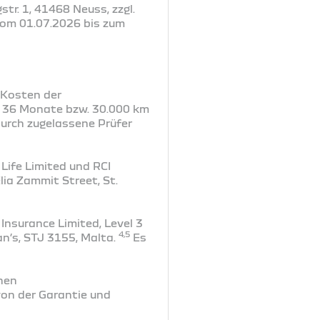
tr. 1, 41468 Neuss, zzgl.
vom 01.07.2026 bis zum
r Kosten der
r 36 Monate bzw. 30.000 km
urch zugelassene Prüfer
Life Limited und RCI
lia Zammit Street, St.
Insurance Limited, Level 3
4,5
an’s, STJ 3155, Malta.
Es
hen
on der Garantie und