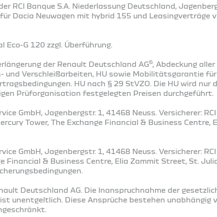
der RCI Banque S.A. Niederlassung Deutschland, Jagenbergs
 für Dacia Neuwagen mit hybrid 155 und Leasingverträge 
 Eco-G 120 zzgl. Überführung​.
6
rlängerung der Renault Deutschland AG
, Abdeckung alle
 und Verschleißarbeiten, HU sowie Mobilitätsgarantie fü
tragsbedingungen. HU nach § 29 StVZO. Die HU wird nur d
igen Prüforganisation festgelegten Preisen durchgeführt.
vice GmbH, Jagenbergstr. 1, 41468 Neuss. Versicherer: RCI 
Mercury Tower, The Exchange Financial & Business Centre, E
vice GmbH, Jagenbergstr. 1, 41468 Neuss. Versicherer: RCI 
 Financial & Business Centre, Elia Zammit Street, St. Juli
sicherungsbedingungen.
enault Deutschland AG. Die Inanspruchnahme der gesetzlic
st unentgeltlich. Diese Ansprüche bestehen unabhängig v
ingeschränkt.