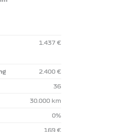
1.437 €
ng
2.400 €
36
30.000 km
0%
169 €