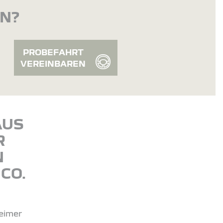
EN?
PROBEFAHRT
VEREINBAREN
AUS
R
N
CO.
eimer