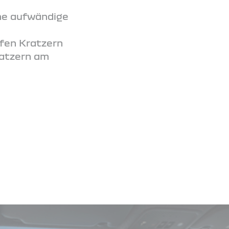
hne aufwändige
efen Kratzern
ratzern am